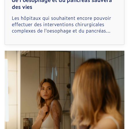
des vies
Les hôpitaux qui souhaitent encore pouvoir
effectuer des interventions chirurgicales
complexes de l'oesophage et du pancréas
devront pratiquer un nombre minimal
d'opérations par an. C'est ce qu'a décide la
ministre de la Santé publique, Maggie De
Block. "Les faits parlent d'eux-mêmes : plus
l'expertise d'un hôpital en matière de
traitement du cancer de l'oesophage et du
pancréas est élevée, plus le patient a de
chances de voir réussir son traitement", a
déclaré la ministre De Block. "Cette mesure
sauvera des vies."