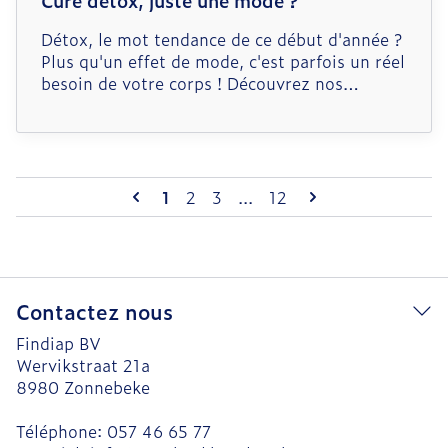
Cure détox, juste une mode ?
Détox, le mot tendance de ce début d'année ?
Plus qu'un effet de mode, c'est parfois un réel
besoin de votre corps ! Découvrez nos
quelques astuces pour repartir sur de bonnes
bases.
Pages
Vous lisez actuellement la page
Page
Page
Page
1
2
3
...
12
Contactez nous
Findiap BV
Wervikstraat 21a
8980
Zonnebeke
Téléphone:
057 46 65 77