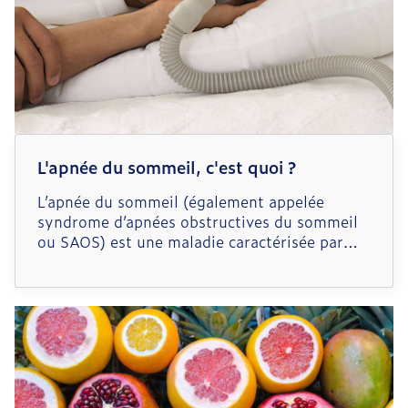
L'apnée du sommeil, c'est quoi ?
L’apnée du sommeil (également appelée
syndrome d’apnées obstructives du sommeil
ou SAOS) est une maladie caractérisée par
des interruptions répétées (au moins
5x/heure) de la respiration au cours du
sommeil. En temps normal, l’air passe sans
difficultés de la bouche et du nez aux
poumons… mais chez les patients qui
souffrent d’apnées, la respiration
s’interrompt régulièrement pendant plus de
10 secondes, avant de reprendre par une