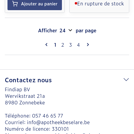
En rupture de stock
Ajouter au panier
Afficher
par page
Pages
Vous lisez actuellement la page
Page
Page
Page
1
2
3
4
Contactez nous
Findiap BV
Wervikstraat 21a
8980
Zonnebeke
Téléphone:
057 46 65 77
Courriel:
info@
apotheekbeselare.be
Numéro de licence:
330101