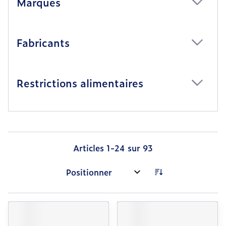
Marques
filter
Fabricants
filter
Restrictions alimentaires
filter
Articles
1
-
24
sur
93
Trier par: