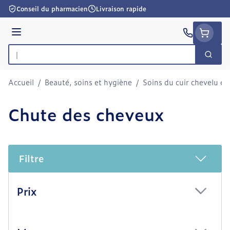
Aller au contenu
Conseil du pharmacien
Livraison rapide
Menu
Cherc
Rechercher
Accueil
/
Beauté, soins et hygiène
/
Soins du cuir chevelu et
Chute des cheveux
Filtre
Passer à la liste des produits
Prix
filter