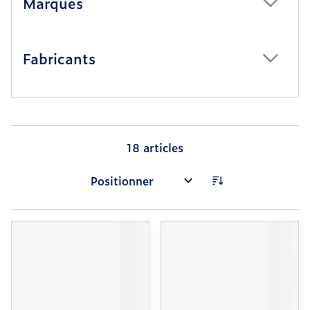
Marques
filter
Fabricants
filter
18
articles
Trier par: