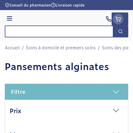
Aller au contenu
Conseil du pharmacien
Livraison rapide
Menu
Cherc
Rechercher
Accueil
/
Soins à domicile et premiers soins
/
Soins des plaie
Pansements alginates
Filtre
Passer à la liste des produits
Prix
filter