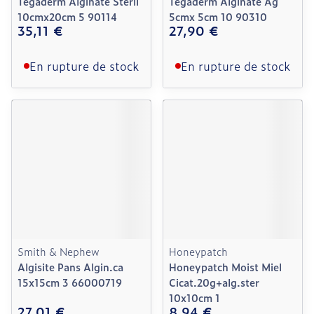
Tegaderm Alginate Steril
Tegaderm Alginate Ag
10cmx20cm 5 90114
5cmx 5cm 10 90310
35,11 €
27,90 €
En rupture de stock
En rupture de stock
Smith & Nephew
Honeypatch
Algisite Pans Algin.ca
Honeypatch Moist Miel
15x15cm 3 66000719
Cicat.20g+alg.ster
10x10cm 1
27,01 €
8,94 €