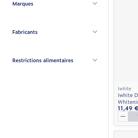
Marques
filter
Fabricants
filter
Restrictions alimentaires
filter
Iwhite
Iwhite 
Whiteni
11,49 
Quantit