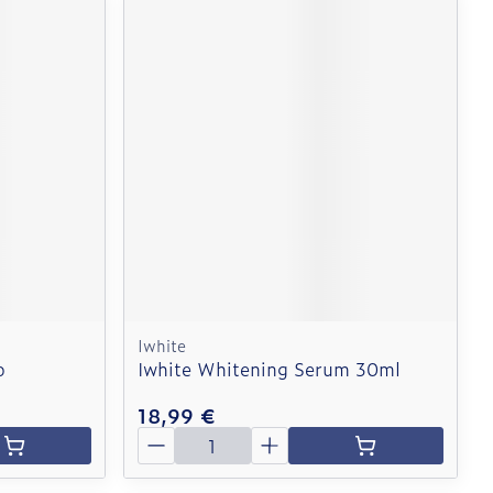
Iwhite
o
Iwhite Whitening Serum 30ml
18,99 €
Quantité