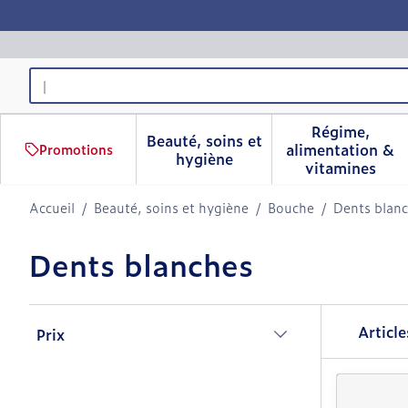
Aller au contenu
Rechercher
Régime,
Beauté, soins et
alimentation &
Promotions
Afficher le sous-menu pour 
Afficher 
hygiène
vitamines
Accueil
/
Beauté, soins et hygiène
/
Bouche
/
Dents blan
Dents blanches
Passer à la liste des produits
Articl
Prix
filter