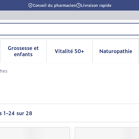
Conseil du pharmacien
Livraison rapide
Grossesse et
Vitalité 50+
Naturopathie
la catégorie Beauté, soins et hygiène
le sous-menu pour la catégorie Régime, alimentation & 
Afficher le sous-menu pour la catégorie Grosse
Afficher le sous-menu pour l
Afficher 
enfants
ches
es
1
-
24
sur
28