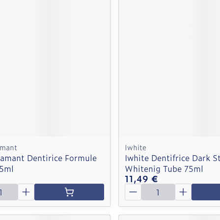
amant
Iwhite
iamant Dentirice Formule
Iwhite Dentifrice Dark S
5ml
Whitenig Tube 75ml
11,49 €
é
Quantité