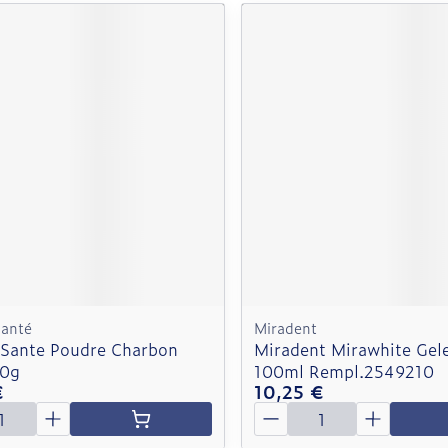
Santé
Miradent
 Sante Poudre Charbon
Miradent Mirawhite Gel
30g
100ml Rempl.2549210
€
10,25 €
é
Quantité