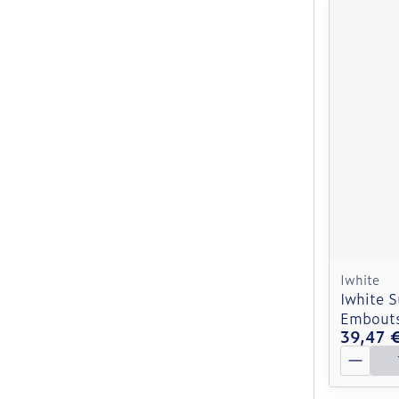
Iwhite
Iwhite S
Embouts
39,47 
Quantit