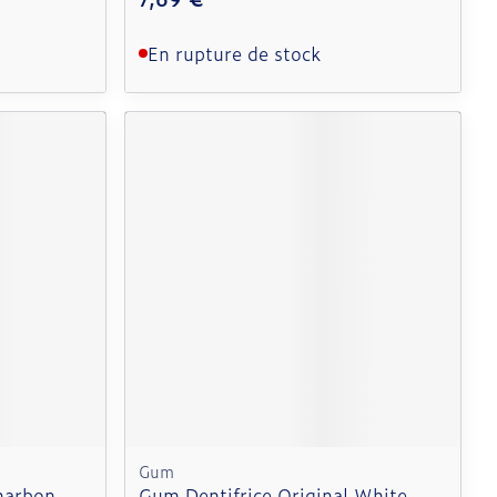
En rupture de stock
Gum
harbon
Gum Dentifrice Original White