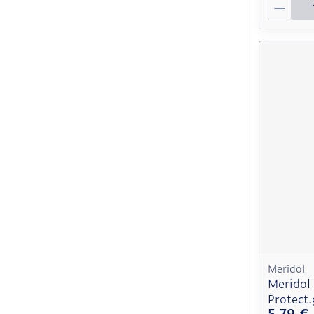
Quantit
Meridol
Meridol 
Protect
5,79 €