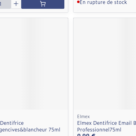
é
En rupture de stock
Elmex
Dentifrice
Elmex Dentifrice Email 
.gencives&blancheur 75ml
Professionnel75ml
9,99 €