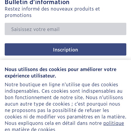
Bulletin d’information
Restez informé des nouveaux produits et
promotions
Adresse mail
Inscription
En cliquant sur s'abonner, vous vous abonnez à notre
newsletter et acceptez notre
politique de confidentialité
.
Nous utilisons des cookies pour améliorer votre
expérience utilisateur.
Notre boutique en ligne n'utilise que des cookies
indispensables. Ces cookies sont indispensables au
bon fonctionnement de notre site. Nous n'utilisons
aucun autre type de cookies ; c'est pourquoi nous
ne proposons pas la possibilité de refuser les
cookies ni de modifier vos paramètres en la matière.
Nous expliquons cela en détail dans notre
politique
Liens légaux
en matière de cookies