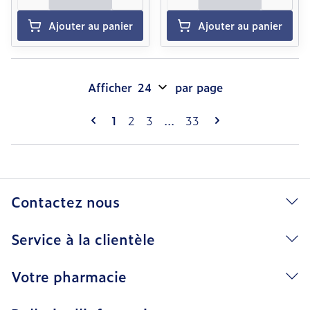
Ajouter au panier
Ajouter au panier
Afficher
par page
Pages
Vous lisez actuellement la page
Page
Page
Page
1
2
3
...
33
Contactez nous
Service à la clientèle
Votre pharmacie