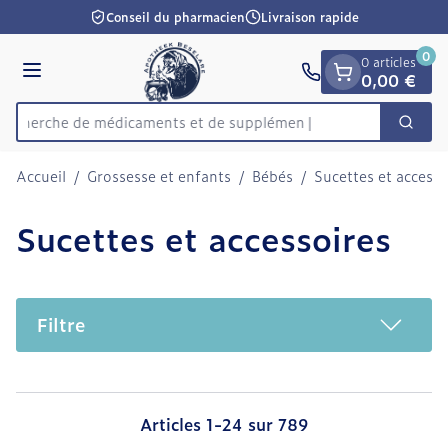
Diapositive 1 de 1
Aller au contenu
Conseil du pharmacien
Livraison rapide
0
0 articles
Menu
0,00 €
Recherche de médica
Cherc
Rechercher
Accueil
/
Grossesse et enfants
/
Bébés
/
Sucettes et accesso
Sucettes et accessoires
Filtre
Articles
1
-
24
sur
789