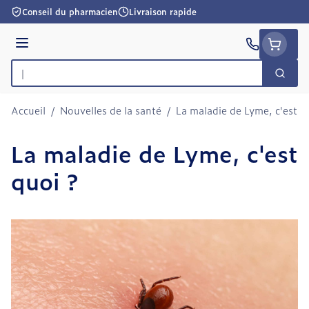
Aller au contenu
Conseil du pharmacien
Livraison rapide
Menu
Cherc
Rechercher
Accueil
/
Nouvelles de la santé
/
La maladie de Lyme, c'est q
La maladie de Lyme, c'est
quoi ?