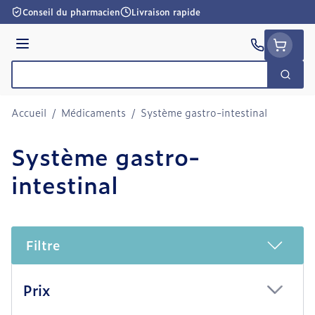
Aller au contenu
Conseil du pharmacien
Livraison rapide
Menu
Cherc
Rechercher
Accueil
/
Médicaments
/
Système gastro-intestinal
Système gastro-
intestinal
Filtre
Passer à la liste des produits
Prix
filter