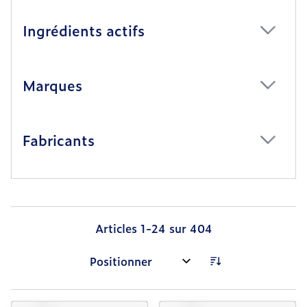
Ingrédients actifs
filter
Marques
filter
Fabricants
filter
Articles
1
-
24
sur
404
Trier par: