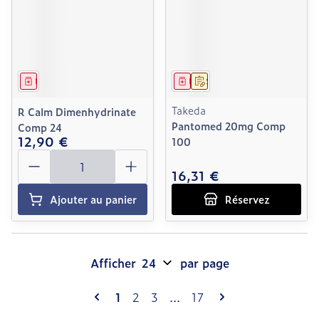
Médicament
Médicament
Sur prescription
Takeda
R Calm Dimenhydrinate
Pantomed 20mg Comp
Comp 24
12,90 €
100
Quantité
16,31 €
Ajouter au panier
Réservez
Afficher
par page
Pages
Vous lisez actuellement la page
Page
Page
Page
1
2
3
...
17