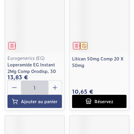
Médicament
Médicament
Sur prescription
Eurogenerics (EG)
Litican 50mg Comp 20 X
Loperamide EG Instant
50mg
2Mg Comp Orodisp. 30
13,83 €
Quantité
10,65 €
Ajouter au panier
Réservez