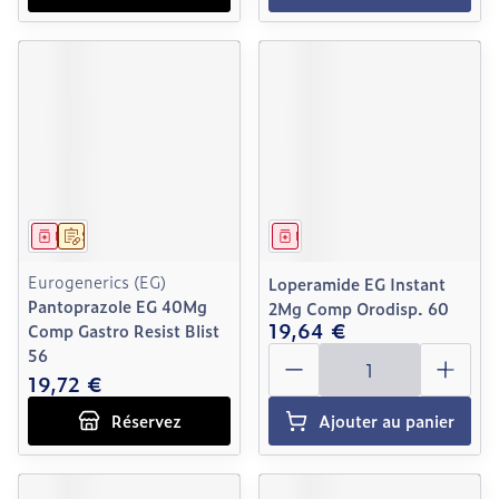
Médicament
Sur prescription
Médicament
Eurogenerics (EG)
Loperamide EG Instant
Pantoprazole EG 40Mg
2Mg Comp Orodisp. 60
19,64 €
Comp Gastro Resist Blist
Quantité
56
19,72 €
Réservez
Ajouter au panier