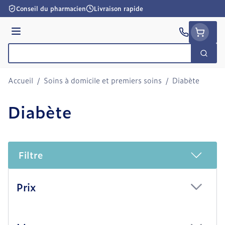
Aller au contenu
Conseil du pharmacien
Livraison rapide
Menu
Cherc
Rechercher
Accueil
/
Soins à domicile et premiers soins
/
Diabète
Diabète
Filtre
Passer à la liste des produits
Prix
filter