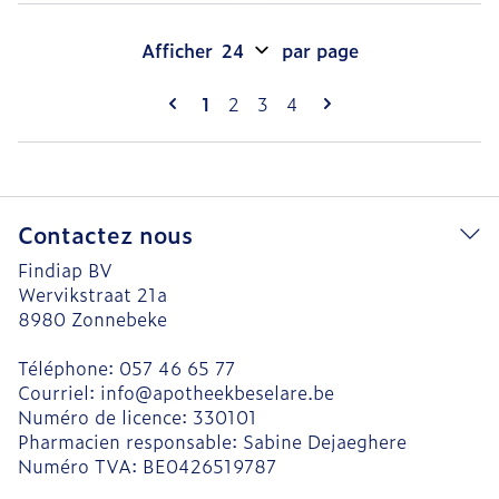
Afficher
par page
Pages
Vous lisez actuellement la page
Page
Page
Page
1
2
3
4
Contactez nous
Findiap BV
Wervikstraat 21a
8980
Zonnebeke
Téléphone:
057 46 65 77
Courriel:
info@
apotheekbeselare.be
Numéro de licence:
330101
Pharmacien responsable:
Sabine Dejaeghere
Numéro TVA:
BE0426519787