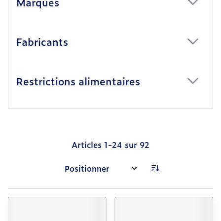
Marques
filter
Fabricants
filter
Restrictions alimentaires
filter
Articles
1
-
24
sur
92
Trier par: