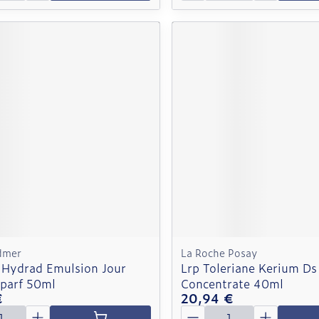
dmer
La Roche Posay
Hydrad Emulsion Jour
Lrp Toleriane Kerium Ds
parf 50ml
Concentrate 40ml
€
20,94 €
é
Quantité