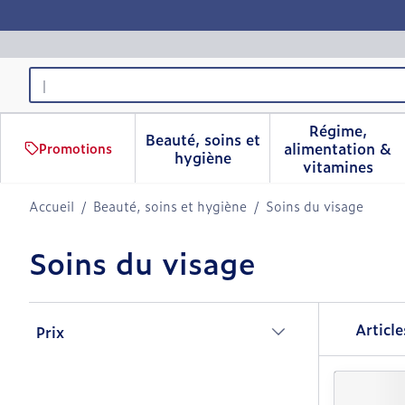
Aller au contenu
Rechercher
Régime,
Beauté, soins et
alimentation &
Promotions
Afficher le sous-menu pour 
Afficher 
hygiène
vitamines
Accueil
/
Beauté, soins et hygiène
/
Soins du visage
Soins du visage
Passer à la liste des produits
Articl
Prix
filter