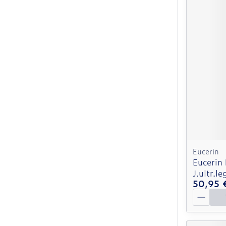
Eucerin
Eucerin 
J.ultr.l
50,95 
Quantit