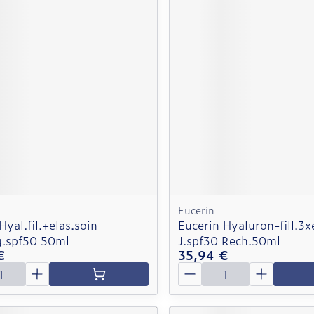
Eucerin
Hyal.fil.+elas.soin
Eucerin Hyaluron-fill.3x
eg.spf50 50ml
J.spf30 Rech.50ml
€
35,94 €
é
Quantité