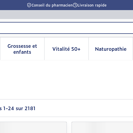
Conseil du pharmacien
Livraison rapide
Grossesse et
Vitalité 50+
Naturopathie
la catégorie Beauté, soins et hygiène
le sous-menu pour la catégorie Régime, alimentation & 
Afficher le sous-menu pour la catégorie Grosse
Afficher le sous-menu pour l
Afficher 
enfants
es
1
-
24
sur
2181