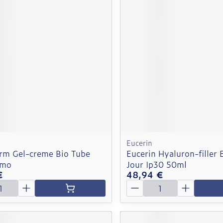
Eucerin
rm Gel-creme Bio Tube
Eucerin Hyaluron-filler E
omo
Jour Ip30 50ml
€
48,94 €
é
Quantité