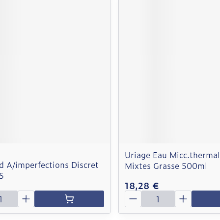
Uriage Eau Micc.therma
 A/imperfections Discret
Mixtes Grasse 500ml
5
18,28 €
é
Quantité