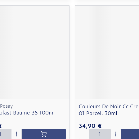
 Posay
Couleurs De Noir Cc Cr
aplast Baume B5 100ml
01 Porcel. 30ml
€
34,90 €
é
Quantité