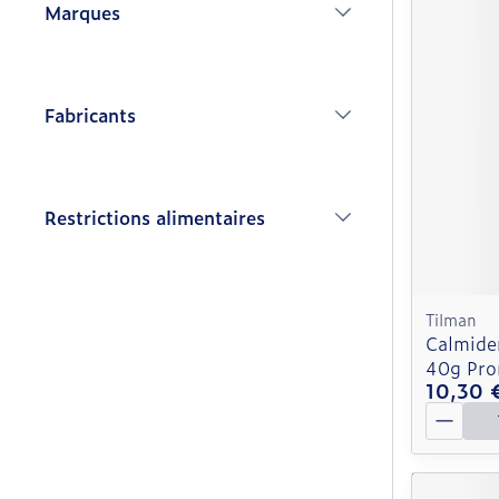
Marques
filter
Fabricants
filter
Restrictions alimentaires
filter
Tilman
Calmide
40g Pr
10,30 
Quantit