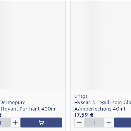
Uriage
 Dermopure
Hyseac 3-regul+soin Glo
ettoyant Purifiant 400ml
A/imperfections 40ml
€
17,59 €
é
Quantité