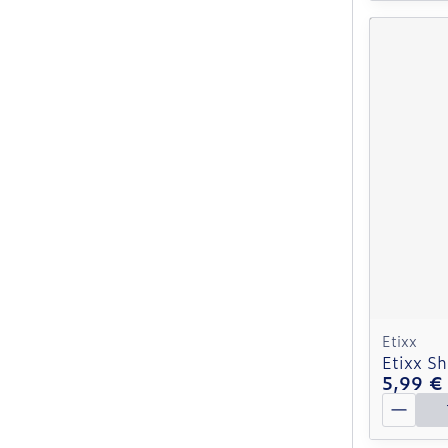
Etixx
Etixx S
5,99 €
Quantit