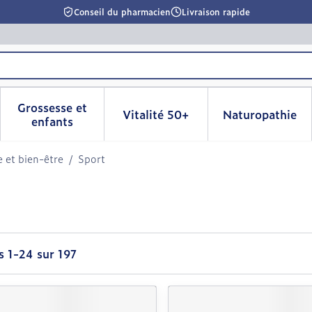
Conseil du pharmacien
Livraison rapide
Grossesse et
Vitalité 50+
Naturopathie
la catégorie Beauté, soins et hygiène
le sous-menu pour la catégorie Régime, alimentation & 
Afficher le sous-menu pour la catégorie Grosse
Afficher le sous-menu pour l
Afficher 
enfants
e et bien-être
/
Sport
es
1
-
24
sur
197