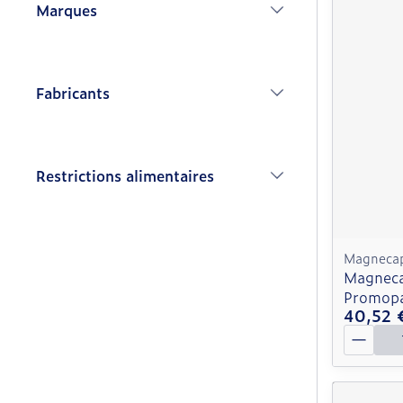
Marques
filter
Fabricants
filter
Restrictions alimentaires
filter
Magneca
Magneca
Promop
40,52 
Quantit