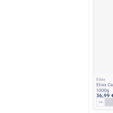
Etixx
Etixx C
1000g
36,99 
Quantit