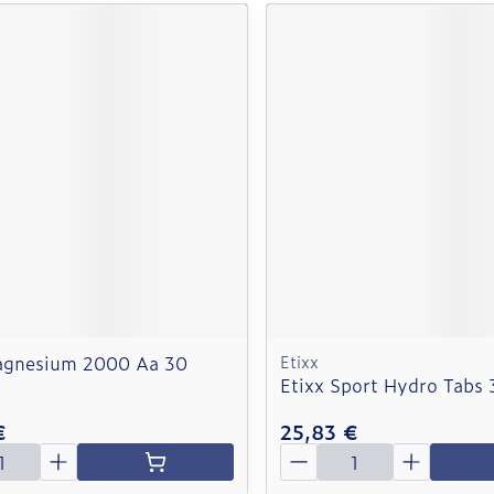
agnesium 2000 Aa 30
Etixx
Etixx Sport Hydro Tabs 
€
25,83 €
é
Quantité