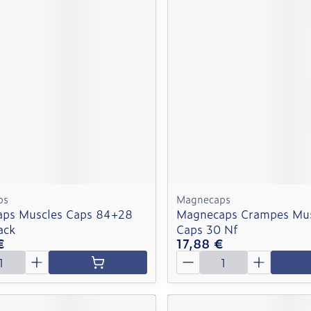
ps
Magnecaps
ps Muscles Caps 84+28
Magnecaps Crampes Mus
ack
Caps 30 Nf
€
17,88 €
é
Quantité