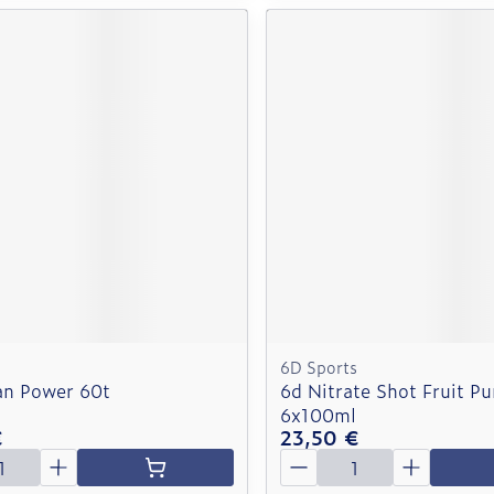
6D Sports
an Power 60t
6d Nitrate Shot Fruit P
6x100ml
€
23,50 €
é
Quantité