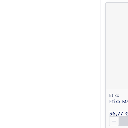
Etixx
Etixx M
36,77 
Quantit