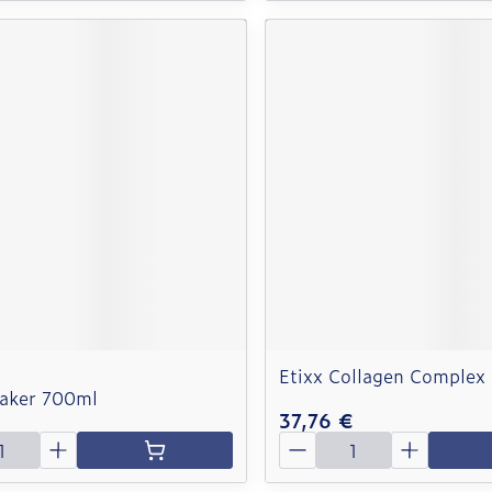
Etixx Collagen Complex
haker 700ml
37,76 €
é
Quantité