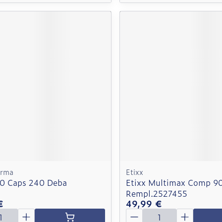
arma
Etixx
0 Caps 240 Deba
Etixx Multimax Comp 9
Rempl.2527455
€
49,99 €
é
Quantité