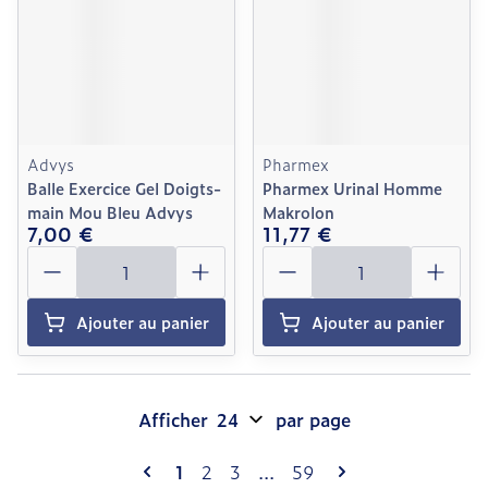
Advys
Pharmex
Balle Exercice Gel Doigts-
Pharmex Urinal Homme
main Mou Bleu Advys
Makrolon
7,00 €
11,77 €
Quantité
Quantité
Ajouter au panier
Ajouter au panier
Afficher
par page
Pages
Vous lisez actuellement la page
Page
Page
Page
1
2
3
...
59