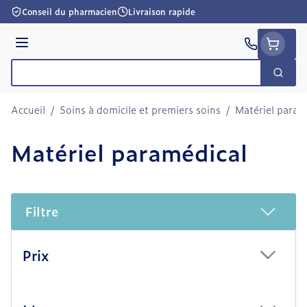
Aller au contenu
Conseil du pharmacien
Livraison rapide
Menu
Cherc
Rechercher
Accueil
/
Soins à domicile et premiers soins
/
Matériel param
Matériel paramédical
Filtre
Passer à la liste des produits
Prix
filter