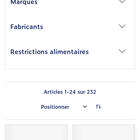
Marques
filter
Fabricants
filter
Restrictions alimentaires
filter
Articles
1
-
24
sur
232
Trier par: