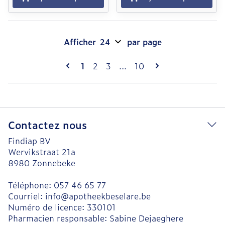
Afficher
par page
Pages
Vous lisez actuellement la page
Page
Page
Page
1
2
3
...
10
Contactez nous
Findiap BV
Wervikstraat 21a
8980
Zonnebeke
Téléphone:
057 46 65 77
Courriel:
info@
apotheekbeselare.be
Numéro de licence:
330101
Pharmacien responsable:
Sabine Dejaeghere