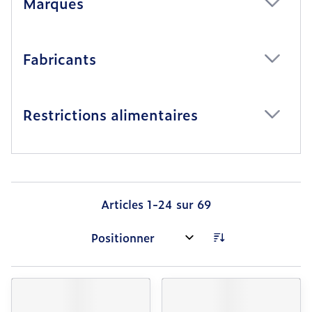
Marques
filter
Fabricants
filter
Restrictions alimentaires
filter
Articles
1
-
24
sur
69
Trier par: