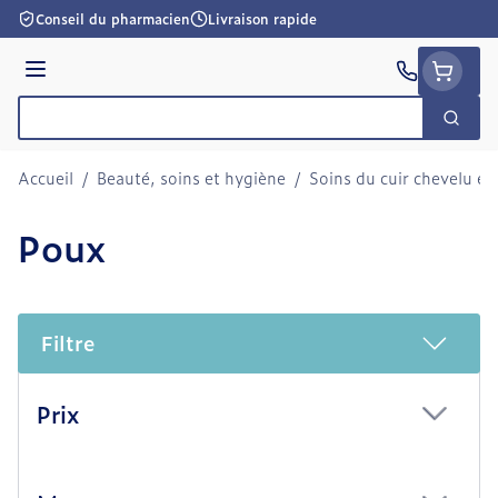
Aller au contenu
Conseil du pharmacien
Livraison rapide
Menu
Cherc
Rechercher
Accueil
/
Beauté, soins et hygiène
/
Soins du cuir chevelu et
Poux
Filtre
Passer à la liste des produits
Prix
filter