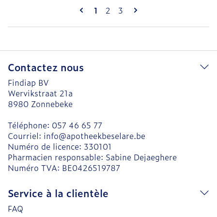
Pages
Vous lisez actuellement la page
Page
Page
1
2
3
Contactez nous
Findiap BV
Wervikstraat 21a
8980
Zonnebeke
Téléphone:
057 46 65 77
Courriel:
info@
apotheekbeselare.be
Numéro de licence:
330101
Pharmacien responsable:
Sabine Dejaeghere
Numéro TVA:
BE0426519787
Service à la clientèle
FAQ