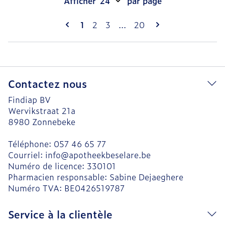
Afficher
par page
Pages
Vous lisez actuellement la page
Page
Page
Page
1
2
3
...
20
Contactez nous
Findiap BV
Wervikstraat 21a
8980
Zonnebeke
Téléphone:
057 46 65 77
Courriel:
info@
apotheekbeselare.be
Numéro de licence:
330101
Pharmacien responsable:
Sabine Dejaeghere
Numéro TVA:
BE0426519787
Service à la clientèle