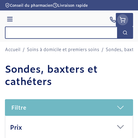
Aller au contenu
Conseil du pharmacien
Livraison rapide
Menu
Cherc
Rechercher
Accueil
/
Soins à domicile et premiers soins
/
Sondes, baxter
Sondes, baxters et
cathéters
Filtre
Passer à la liste des produits
Prix
filter