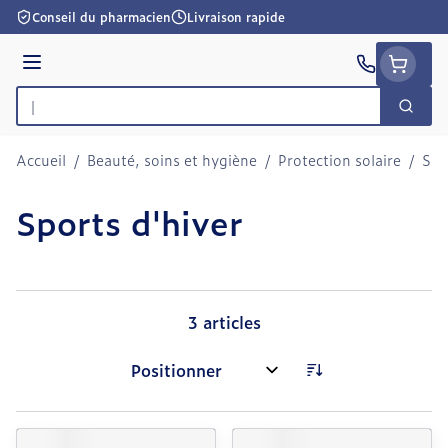
Aller au contenu
Conseil du pharmacien
Livraison rapide
Menu
Cherc
Rechercher
Accueil
/
Beauté, soins et hygiène
/
Protection solaire
/
Spo
Sports d'hiver
3
articles
Trier par: