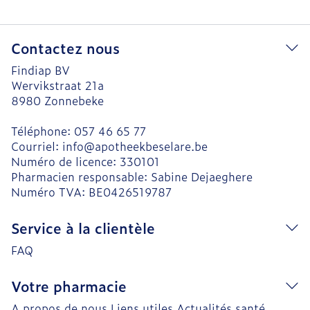
Contactez nous
Findiap BV
Wervikstraat 21a
8980
Zonnebeke
Téléphone:
057 46 65 77
Courriel:
info@
apotheekbeselare.be
Numéro de licence:
330101
Pharmacien responsable:
Sabine Dejaeghere
Numéro TVA:
BE0426519787
Service à la clientèle
FAQ
Votre pharmacie
A propos de nous
Liens utiles
Actualités santé