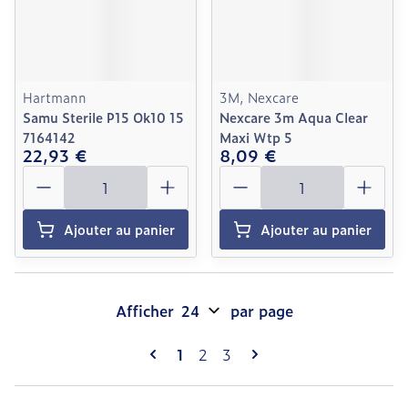
Hartmann
3M, Nexcare
Samu Sterile P15 Ok10 15
Nexcare 3m Aqua Clear
7164142
Maxi Wtp 5
22,93 €
8,09 €
Quantité
Quantité
Ajouter au panier
Ajouter au panier
Afficher
par page
Pages
Vous lisez actuellement la page
Page
Page
1
2
3