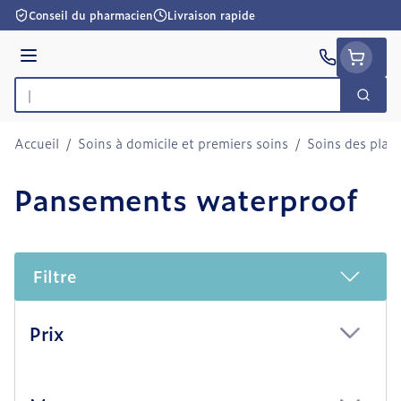
Aller au contenu
Conseil du pharmacien
Livraison rapide
Menu
Cherc
Rechercher
Accueil
/
Soins à domicile et premiers soins
/
Soins des plaie
Pansements waterproof
Filtre
Passer à la liste des produits
Prix
filter