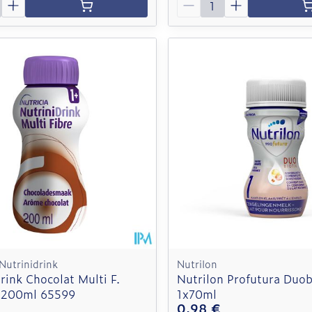
 Nutrinidrink
Nutrilon
rink Chocolat Multi F.
Nutrilon Profutura Duob
 200ml 65599
1x70ml
0,98 €