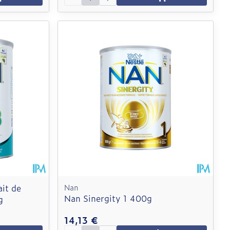
it de
Nan
Nan Sinergity 1 400g
g
14,13 €
Quantité