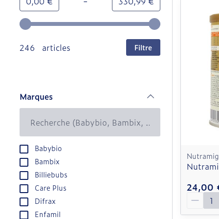
-
Valeur minimale
Valeur maximale
0,00 €
330,99 €
Utilisez les touches fléchées gauche et droite pour
246 articles
Filtre
Marques
filter
Babybio
Nutrami
Bambix
Nutrami
Billiebubs
24,00 
Care Plus
Quantit
Difrax
Enfamil