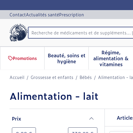
Aller au contenu
Diapositive 1 de 1
Contact
Actualités santé
Prescription
Recherche de médicaments e
Rechercher
Régime,
Beauté, soins et
alimentation &
Promotions
Afficher le sous-menu pour 
Afficher 
hygiène
vitamines
Accueil
/
Grossesse et enfants
/
Bébés
/
Alimentation - la
Alimentation - lait
Passer à la liste des produits
Articl
Prix
filter