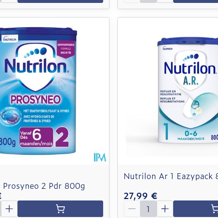
Nutrilon Ar 1 Eazypack
n Prosyneo 2 Pdr 800g
€
27,99 €
é
Quantité