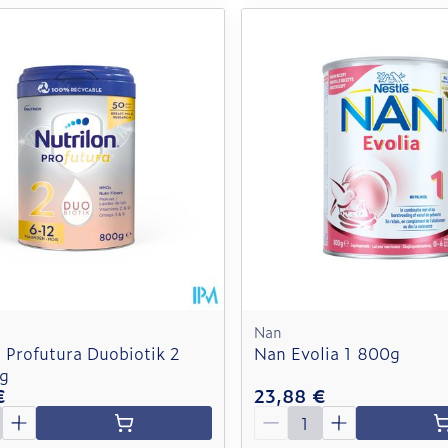
Nan
 Profutura Duobiotik 2
Nan Evolia 1 800g
g
€
23,88 €
é
Quantité