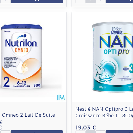
Nestlé NAN Optipro 3 La
n Omneo 2 Lait De Suite
Croissance Bébé 1+ 800
g
€
19,03 €
é
Quantité