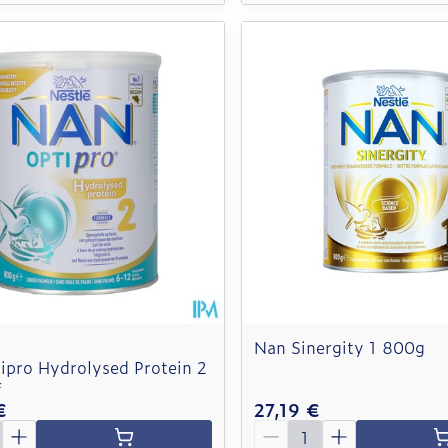
Nan Sinergity 1 800g
ipro Hydrolysed Protein 2
f
€
27,19 €
é
Quantité