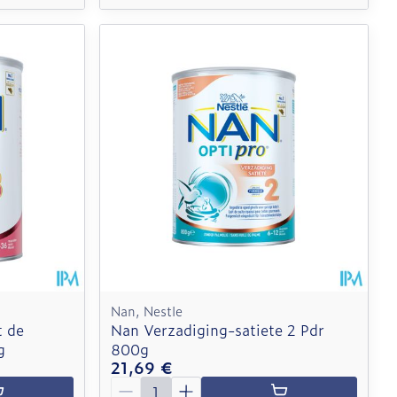
Nan, Nestle
t de
Nan Verzadiging-satiete 2 Pdr
g
800g
21,69 €
Quantité