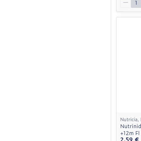
Nutricia,
Nutrinid
+12m Fl
2,59 €