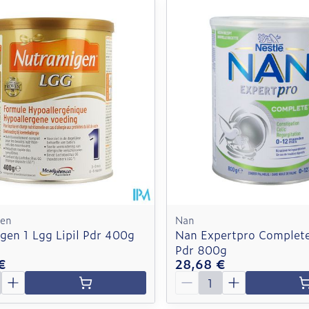
 ajuster les valeurs minimales et maximales du prix.
gen
Nan
gen 1 Lgg Lipil Pdr 400g
Nan Expertpro Complet
Pdr 800g
€
28,68 €
é
Quantité