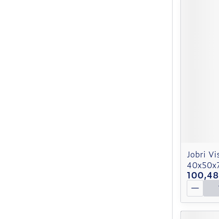
Jobri Vi
40x50x
100,48
Quantit