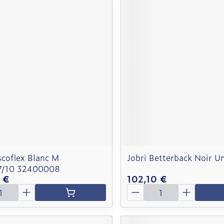
scoflex Blanc M
Jobri Betterback Noir Un
7/10 32400008
 €
102,10 €
é
Quantité