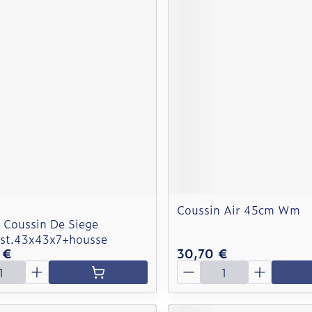
Coussin Air 45cm Wm
Coussin De Siege
ast.43x43x7+housse
 €
30,70 €
é
Quantité