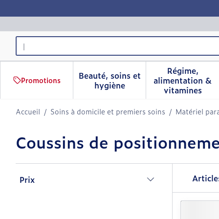
Aller au contenu
Rechercher
Régime,
Beauté, soins et
alimentation &
Promotions
Afficher le sous-menu pour 
Afficher 
hygiène
vitamines
Accueil
/
Soins à domicile et premiers soins
/
Matériel par
Coussins de positionnem
Passer à la liste des produits
Articl
Prix
filter