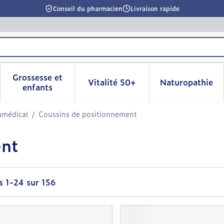
Conseil du pharmacien
Livraison rapide
Grossesse et
Vitalité 50+
Naturopathie
la catégorie Beauté, soins et hygiène
le sous-menu pour la catégorie Régime, alimentation & 
Afficher le sous-menu pour la catégorie Grosse
Afficher le sous-menu pour l
Afficher 
enfants
amédical
/
Coussins de positionnement
ent
es
1
-
24
sur
156