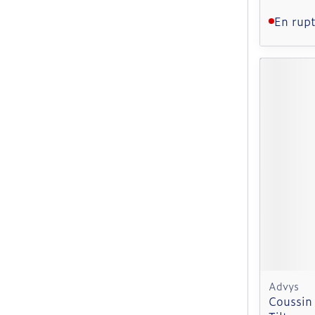
En rupt
Advys
Coussin