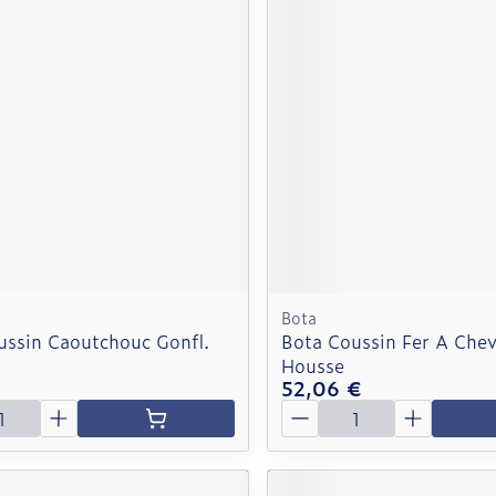
Bota
ussin Caoutchouc Gonfl.
Bota Coussin Fer A Chev
Housse
€
52,06 €
é
Quantité