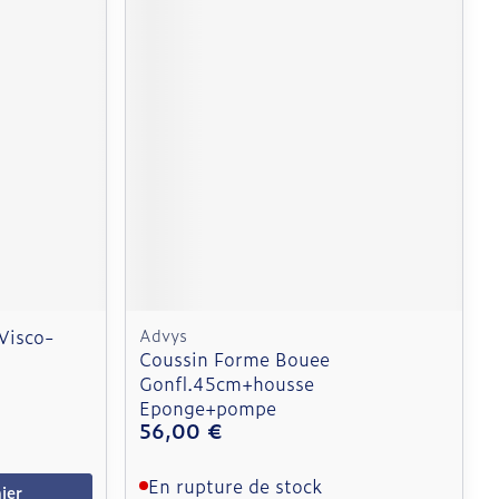
 Visco-
Advys
Coussin Forme Bouee
Gonfl.45cm+housse
Eponge+pompe
56,00 €
En rupture de stock
ier