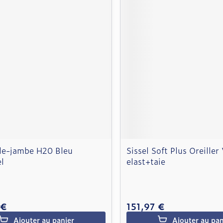
ale-jambe H20 Bleu
Sissel Soft Plus Oreiller
l
elast+taie
 €
151,97 €
Ajouter au panier
Ajouter au pan