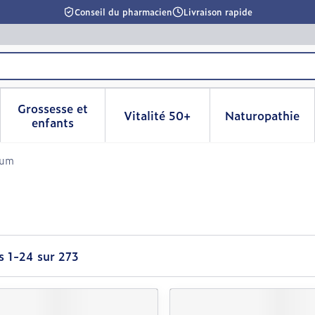
Conseil du pharmacien
Livraison rapide
Grossesse et
Vitalité 50+
Naturopathie
la catégorie Beauté, soins et hygiène
le sous-menu pour la catégorie Régime, alimentation & 
Afficher le sous-menu pour la catégorie Grosse
Afficher le sous-menu pour l
Afficher 
enfants
rum
es
1
-
24
sur
273