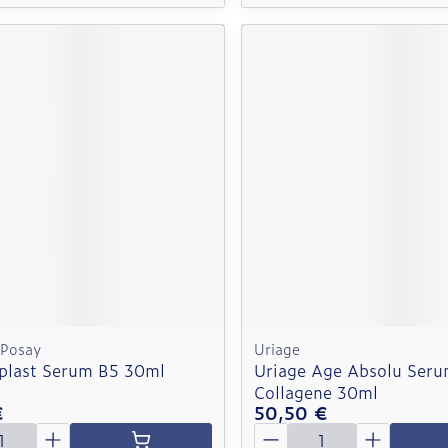
 Posay
Uriage
aplast Serum B5 30ml
Uriage Age Absolu Seru
Collagene 30ml
€
50,50 €
é
Quantité