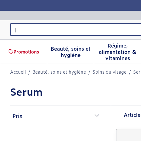
Aller au contenu
Rechercher
Régime,
Beauté, soins et
alimentation &
Promotions
Afficher le sous-menu pour 
Afficher 
hygiène
vitamines
Accueil
/
Beauté, soins et hygiène
/
Soins du visage
/
Se
Serum
Passer à la liste des produits
Articl
Prix
filter