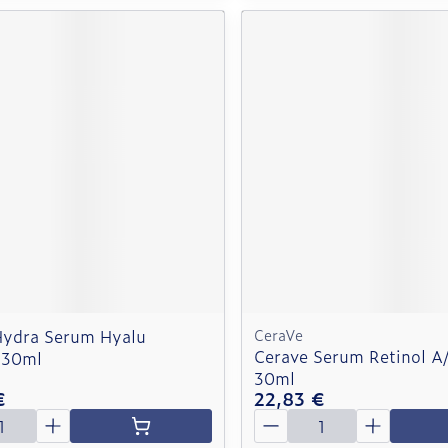
Hydra Serum Hyalu
CeraVe
Cerave Serum Retinol A
 30ml
30ml
€
22,83 €
é
Quantité