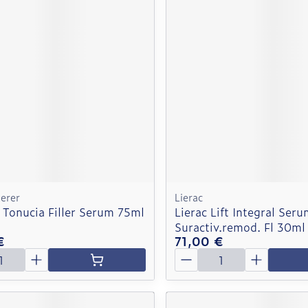
erer
Lierac
 Tonucia Filler Serum 75ml
Lierac Lift Integral Seru
Suractiv.remod. Fl 30ml
€
71,00 €
é
Quantité