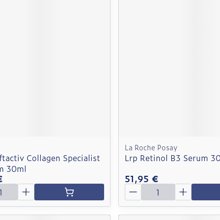
La Roche Posay
ftactiv Collagen Specialist
Lrp Retinol B3 Serum 3
m 30ml
€
51,95 €
é
Quantité