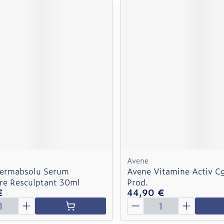
Avene
ermabsolu Serum
Avene Vitamine Activ Cg
re Resculptant 30ml
Prod.
€
44,90 €
é
Quantité