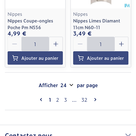
Nippes
Nippes
Nippes Coupe-ongles
Nippes Limes Diamant
Poche Pm N556
11cm N60-11
4,99 €
3,49 €
Quantité
Quantité
Ajouter au panier
Ajouter au panier
Afficher
par page
Pages
Vous lisez actuellement la page
Page
Page
Page
1
2
3
...
32
Contactez nous