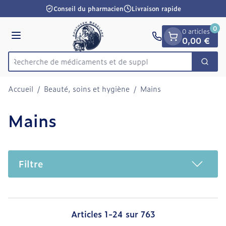
Diapositive 1 de 1
Aller au contenu
Conseil du pharmacien
Livraison rapide
0
0 articles
Menu
0,00 €
Recherche de médic
Cherc
Rechercher
Accueil
/
Beauté, soins et hygiène
/
Mains
Mains
Filtre
Articles
1
-
24
sur
763