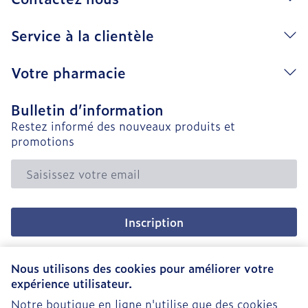
Service à la clientèle
Votre pharmacie
Bulletin d’information
Restez informé des nouveaux produits et
promotions
Adresse mail
Inscription
En cliquant sur s'abonner, vous vous abonnez à notre
newsletter et acceptez notre
politique de confidentialité
.
Nous utilisons des cookies pour améliorer votre
expérience utilisateur.
Notre boutique en ligne n'utilise que des cookies