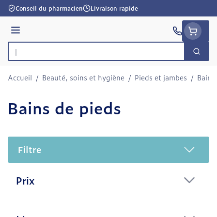
Aller au contenu
Conseil du pharmacien
Livraison rapide
Menu
Cherc
Rechercher
Accueil
/
Beauté, soins et hygiène
/
Pieds et jambes
/
Bains
Bains de pieds
Filtre
Passer à la liste des produits
Prix
filter