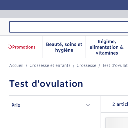
Aller au contenu
Rechercher
Régime,
Beauté, soins et
alimentation &
Promotions
Afficher le sous-menu pour 
Afficher 
hygiène
vitamines
Accueil
/
Grossesse et enfants
/
Grossesse
/
Test d'ovula
Test d'ovulation
Passer à la liste des produits
2
artic
Prix
filter