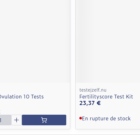
testejzelf.nu
vulation 10 Tests
Fertilityscore Test Kit
23,37 €
€
é
En rupture de stock