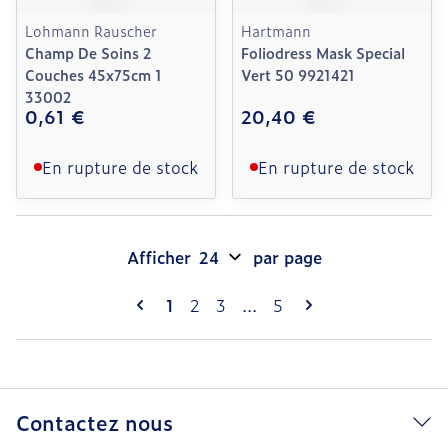
Lohmann Rauscher
Hartmann
Champ De Soins 2
Foliodress Mask Special
Couches 45x75cm 1
Vert 50 9921421
33002
0,61 €
20,40 €
En rupture de stock
En rupture de stock
Afficher
par page
Pages
Vous lisez actuellement la page
Page
Page
Page
1
2
3
...
5
Contactez nous