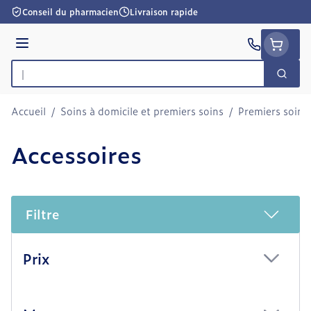
Aller au contenu
Conseil du pharmacien
Livraison rapide
Menu
Cherc
Rechercher
Accueil
/
Soins à domicile et premiers soins
/
Premiers soins
Accessoires
Filtre
Passer à la liste des produits
Prix
filter