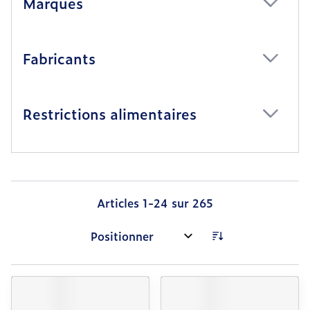
Marques
filter
Fabricants
filter
Restrictions alimentaires
filter
Articles
1
-
24
sur
265
Trier par: