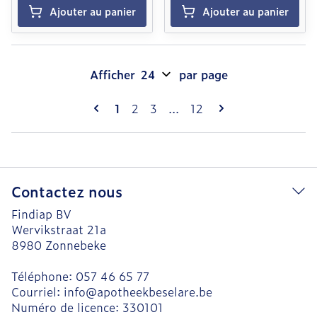
Ajouter au panier
Ajouter au panier
Afficher
par page
Pages
Vous lisez actuellement la page
Page
Page
Page
1
2
3
...
12
Contactez nous
Findiap BV
Wervikstraat 21a
8980
Zonnebeke
Téléphone:
057 46 65 77
Courriel:
info@
apotheekbeselare.be
Numéro de licence:
330101