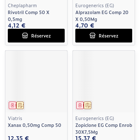
Cheplapharm
Eurogenerics (EG)
Rivotril Comp 50 X
Alprazolam EG Comp 20
0,5mg
X 0,50Mg
4,12 €
4,70 €
Réservez
Réservez
Médicament
Sur prescription
Médicament
Sur prescription
Viatris
Eurogenerics (EG)
Xanax 0,50mg Comp 50
Zopiclone EG Comp Enrob
30X7,5Mg
12,35 €
15,37 €