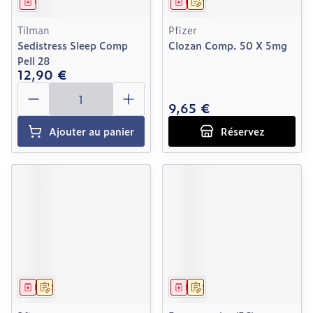
Médicament
Médicament
Sur prescription
Tilman
Pfizer
Sedistress Sleep Comp
Clozan Comp. 50 X 5mg
Pell 28
12,90 €
Quantité
9,65 €
Ajouter au panier
Réservez
Médicament
Sur prescription
Médicament
Sur prescription