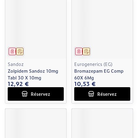
Médicament
Sur prescription
Médicament
Sur prescription
Sandoz
Eurogenerics (EG)
Zolpidem Sandoz 10mg
Bromazepam EG Comp
Tabl 30 X 10mg
60X 6Mg
12,92 €
10,53 €
Réservez
Réservez