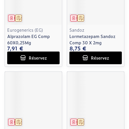
Médicament
Sur prescription
Médicament
Sur prescription
Eurogenerics (EG)
Sandoz
Alprazolam EG Comp
Lormetazepam Sandoz
60X0,25Mg
Comp 30 X 2mg
7,91 €
8,75 €
Réservez
Réservez
Médicament
Sur prescription
Médicament
Sur prescription