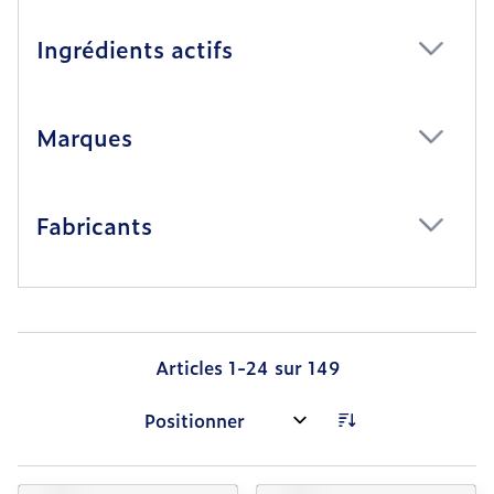
Ingrédients actifs
filter
Marques
filter
Fabricants
filter
Articles
1
-
24
sur
149
Trier par: