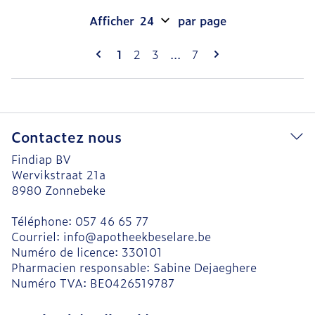
Afficher
par page
Pages
Vous lisez actuellement la page
Page
Page
Page
1
2
3
...
7
Contactez nous
Findiap BV
Wervikstraat 21a
8980
Zonnebeke
Téléphone:
057 46 65 77
Courriel:
info@
apotheekbeselare.be
Numéro de licence:
330101
Pharmacien responsable:
Sabine Dejaeghere
Numéro TVA:
BE0426519787