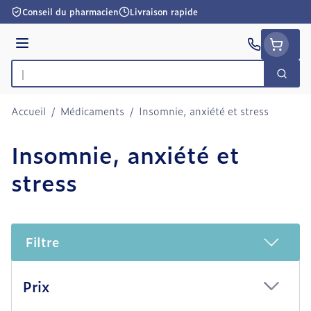
Aller au contenu
Conseil du pharmacien
Livraison rapide
Menu
Cherc
Rechercher
Accueil
/
Médicaments
/
Insomnie, anxiété et stress
Insomnie, anxiété et
stress
Filtre
Passer à la liste des produits
Prix
filter