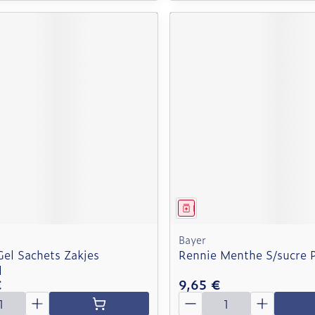
ment
Médicament
Bayer
Gel Sachets Zakjes
Rennie Menthe S/sucre 
l
€
9,65 €
é
Quantité