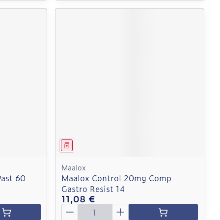
Médicament
Maalox
Past 60
Maalox Control 20mg Comp
Gastro Resist 14
11,08 €
Quantité