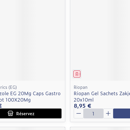
ment
 prescription
Médicament
ics (EG)
Riopan
ole EG 20Mg Caps Gastro
Riopan Gel Sachets Zakj
Pot 100X20Mg
20x10ml
€
8,95 €
Quantité
Réservez