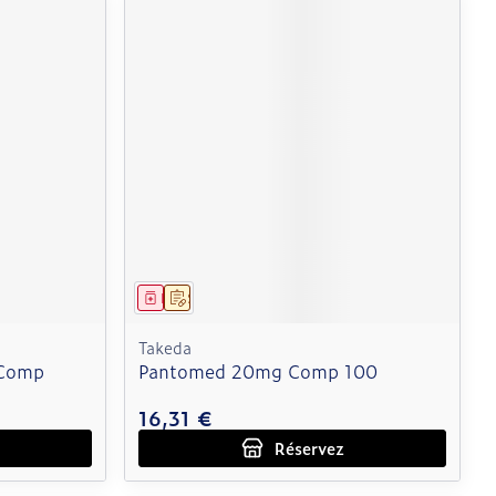
Médicament
Sur prescription
Takeda
 Comp
Pantomed 20mg Comp 100
16,31 €
Réservez