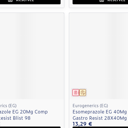
ment
 prescription
Médicament
Sur prescription
ics (EG)
Eurogenerics (EG)
azole EG 20Mg Comp
Esomeprazole EG 40Mg
esist Blist 98
Gastro Resist 28X40Mg
€
13,29 €