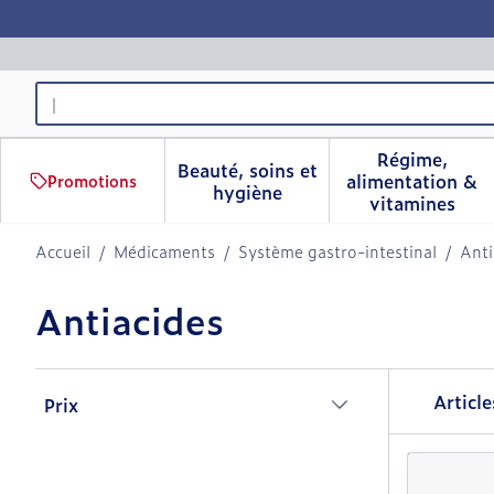
Aller au contenu
Rechercher
Régime,
Beauté, soins et
alimentation &
Promotions
Afficher le sous-menu pour 
Afficher 
hygiène
vitamines
Accueil
/
Médicaments
/
Système gastro-intestinal
/
Anti
Antiacides
Passer à la liste des produits
Articl
Prix
filter