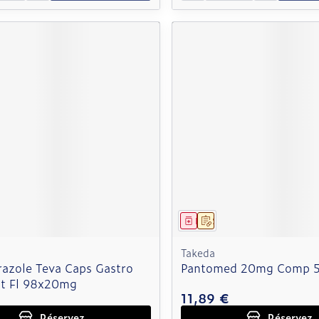
ment
 prescription
Médicament
Sur prescription
Takeda
azole Teva Caps Gastro
Pantomed 20mg Comp 
nt Fl 98x20mg
11,89 €
Réservez
Réservez