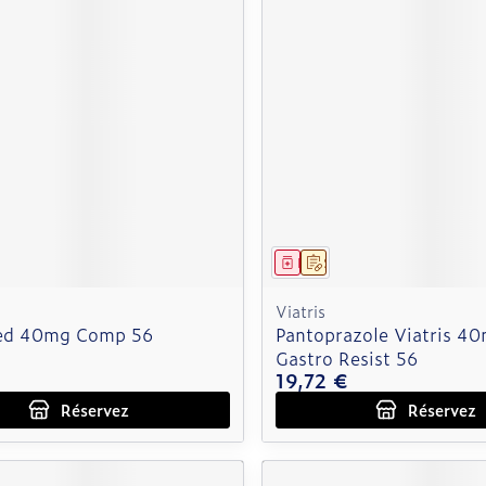
ment
 prescription
Médicament
Sur prescription
Viatris
ed 40mg Comp 56
Pantoprazole Viatris 4
Gastro Resist 56
€
19,72 €
Réservez
Réservez