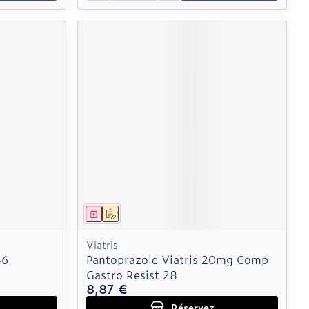
Médicament
Sur prescription
Viatris
56
Pantoprazole Viatris 20mg Comp
Gastro Resist 28
8,87 €
Réservez