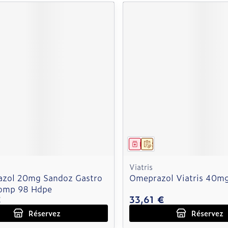
ment
 prescription
Médicament
Sur prescription
Viatris
azol 20mg Sandoz Gastro
Omeprazol Viatris 40mg
comp 98 Hdpe
€
33,61 €
Réservez
Réservez