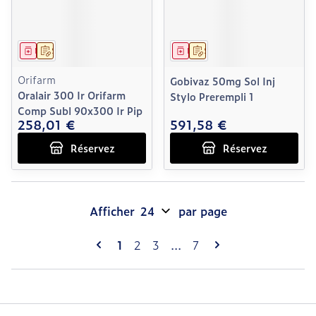
Médicament
Sur prescription
Médicament
Sur prescription
Orifarm
Gobivaz 50mg Sol Inj
Oralair 300 Ir Orifarm
Stylo Prerempli 1
Comp Subl 90x300 Ir Pip
258,01 €
591,58 €
Réservez
Réservez
Afficher
par page
Pages
Vous lisez actuellement la page
Page
Page
Page
1
2
3
...
7