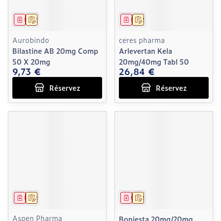
Médicament
Sur prescription
Médicament
Sur prescription
Aurobindo
ceres pharma
Bilastine AB 20mg Comp
Arlevertan Kela
50 X 20mg
20mg/40mg Tabl 50
9,73 €
26,84 €
Réservez
Réservez
Médicament
Sur prescription
Médicament
Sur prescription
Aspen Pharma
Bonjesta 20mg/20mg