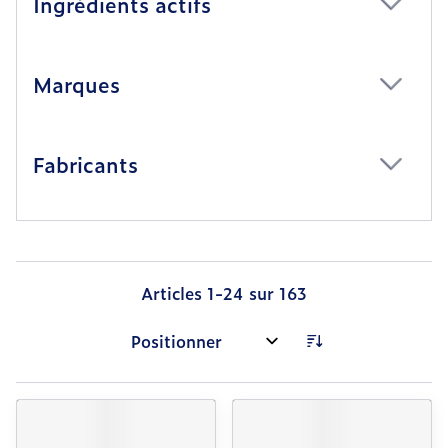
Ingrédients actifs
filter
Marques
filter
Fabricants
filter
Articles
1
-
24
sur
163
Trier par: