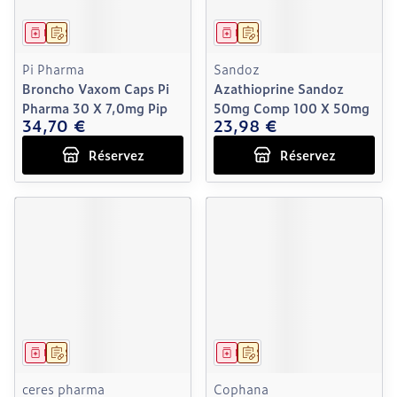
Médicament
Sur prescription
Médicament
Sur prescription
Pi Pharma
Sandoz
Broncho Vaxom Caps Pi
Azathioprine Sandoz
Pharma 30 X 7,0mg Pip
50mg Comp 100 X 50mg
34,70 €
23,98 €
Réservez
Réservez
Médicament
Sur prescription
Médicament
Sur prescription
ceres pharma
Cophana