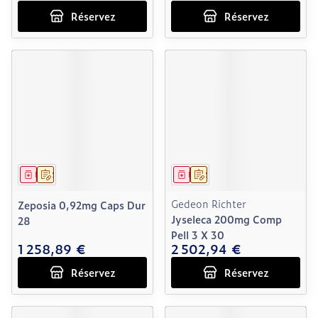
Réservez
Réservez
Médicament
Sur prescription
Médicament
Sur prescription
Gedeon Richter
Zeposia 0,92mg Caps Dur
Jyseleca 200mg Comp
28
Pell 3 X 30
1 258,89 €
2 502,94 €
Réservez
Réservez