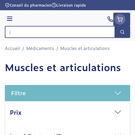
Aller au contenu
Conseil du pharmacien
Livraison rapide
Menu
Cherc
Rechercher
Accueil
/
Médicaments
/
Muscles et articulations
Muscles et articulations
Filtre
Passer à la liste des produits
Prix
filter