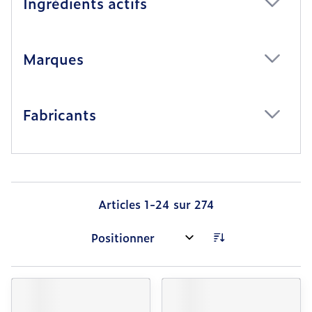
Ingrédients actifs
filter
Marques
filter
Fabricants
filter
Articles
1
-
24
sur
274
Trier par: