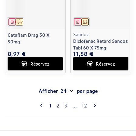
Médicament
Sur prescription
Médicament
Sur prescription
Sandoz
Cataflam Drag 30 X
Diclofenac Retard Sandoz
50mg
Tabl 60 X 75mg
8,97 €
11,58 €
Réservez
Réservez
Afficher
par page
Pages
Vous lisez actuellement la page
Page
Page
Page
1
2
3
...
12