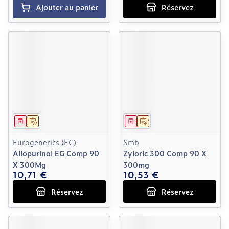
Ajouter au panier
Réservez
Médicament
Sur prescription
Médicament
Sur prescription
Eurogenerics (EG)
Smb
Allopurinol EG Comp 90
Zyloric 300 Comp 90 X
X 300Mg
300mg
10,71 €
10,53 €
Réservez
Réservez