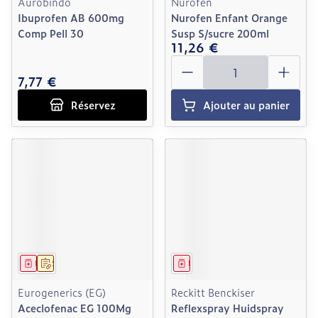
Aurobindo
Nurofen
Ibuprofen AB 600mg
Nurofen Enfant Orange
Comp Pell 30
Susp S/sucre 200ml
11,26 €
Quantité
7,77 €
Réservez
Ajouter au panier
Médicament
Sur prescription
Médicament
Eurogenerics (EG)
Reckitt Benckiser
Aceclofenac EG 100Mg
Reflexspray Huidspray