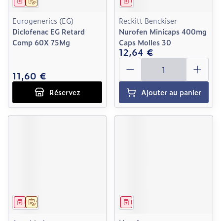
Médicament
Sur prescription
Médicament
Eurogenerics (EG)
Reckitt Benckiser
Diclofenac EG Retard
Nurofen Minicaps 400mg
Comp 60X 75Mg
Caps Molles 30
12,64 €
Quantité
11,60 €
Réservez
Ajouter au panier
Médicament
Sur prescription
Médicament