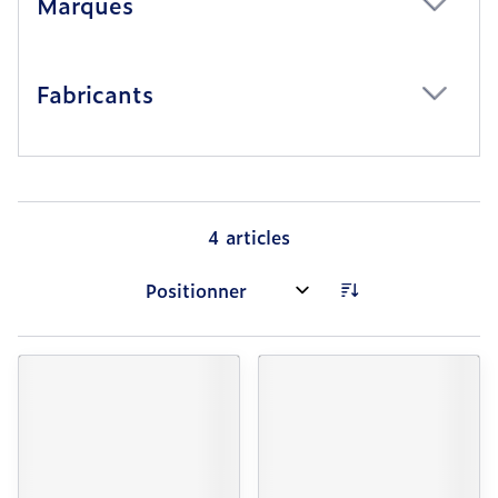
Marques
filter
Fabricants
filter
4
articles
Trier par: