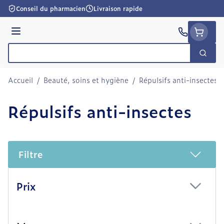
Aller au contenu
Conseil du pharmacien
Livraison rapide
Menu
Cherc
Rechercher
Accueil
/
Beauté, soins et hygiène
/
Répulsifs anti-insectes
Répulsifs anti-insectes
Filtre
Passer à la liste des produits
Prix
filter