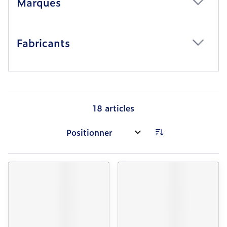
Marques
filter
Fabricants
filter
18
articles
Trier par: