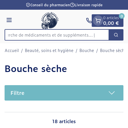
Diapositive 1 de 1
Aller au contenu
Conseil du pharmacien
Livraison rapide
0
0 articles
Menu
0,00 €
echerche de médicaments et de suppléments...
Cherc
Rechercher
Accueil
/
Beauté, soins et hygiène
/
Bouche
/
Bouche sèche
Bouche sèche
Filtre
18
articles