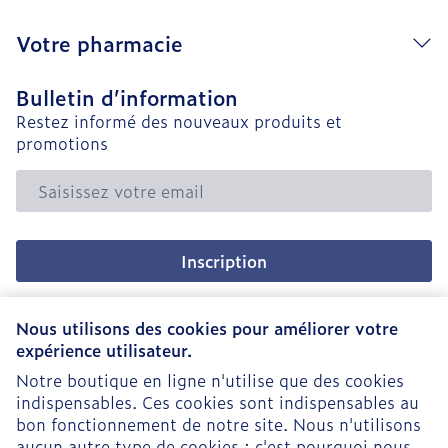
Votre pharmacie
Bulletin d’information
Restez informé des nouveaux produits et
promotions
Adresse mail
Inscription
En cliquant sur s'abonner, vous vous abonnez à notre
newsletter et acceptez notre
politique de confidentialité
.
Nous utilisons des cookies pour améliorer votre
expérience utilisateur.
Notre boutique en ligne n'utilise que des cookies
indispensables. Ces cookies sont indispensables au
bon fonctionnement de notre site. Nous n'utilisons
aucun autre type de cookies ; c'est pourquoi nous