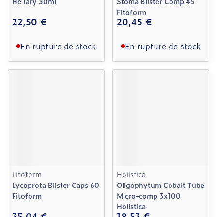
He Iary 30ml
Stoma Blister Comp 45
Fitoform
22,50 €
20,45 €
En rupture de stock
En rupture de stock
Fitoform
Holistica
Lycoprota Blister Caps 60
Oligophytum Cobalt Tube
Fitoform
Micro-comp 3x100
Holistica
35,04 €
18,53 €