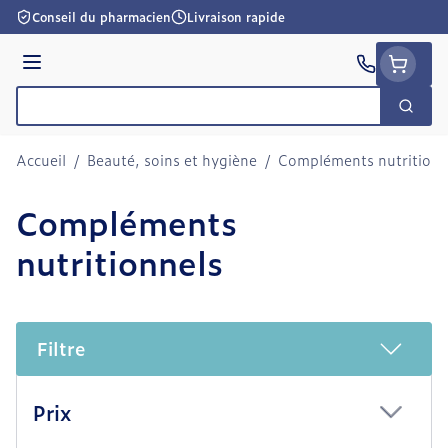
Aller au contenu
Conseil du pharmacien
Livraison rapide
Menu
Cherc
Rechercher
Accueil
/
Beauté, soins et hygiène
/
Compléments nutritionn
Compléments
nutritionnels
Filtre
Passer à la liste des produits
Prix
filter