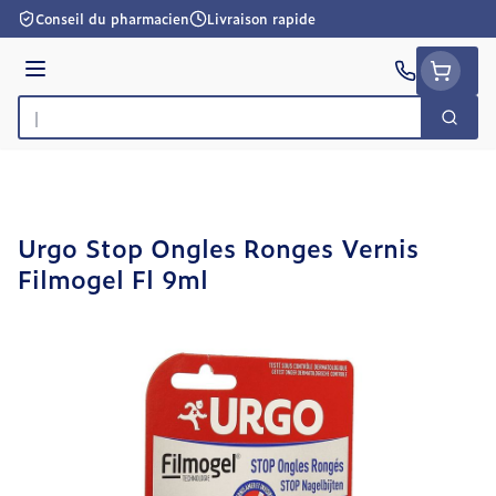
Aller au contenu
Conseil du pharmacien
Livraison rapide
Menu
Cherc
Rechercher
Urgo Stop Ongles Ronges Vernis
Filmogel Fl 9ml