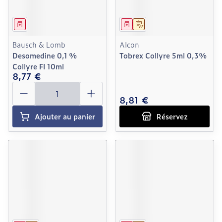
Médicament
Médicament
Sur prescription
Bausch & Lomb
Alcon
Desomedine 0,1 %
Tobrex Collyre 5ml 0,3%
Collyre Fl 10ml
8,77 €
Quantité
8,81 €
Ajouter au panier
Réservez