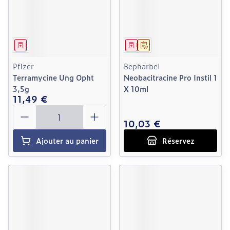
Médicament
Médicament
Sur prescription
Pfizer
Bepharbel
Terramycine Ung Opht
Neobacitracine Pro Instil 1
3,5g
X 10ml
11,49 €
Quantité
10,03 €
Ajouter au panier
Réservez