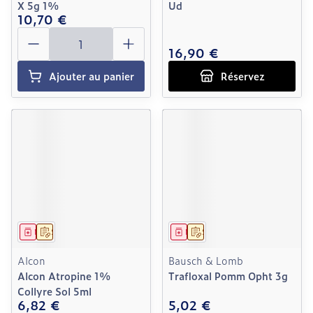
X 5g 1%
Ud
10,70 €
Quantité
16,90 €
Ajouter au panier
Réservez
Médicament
Sur prescription
Médicament
Sur prescription
Alcon
Bausch & Lomb
Alcon Atropine 1%
Trafloxal Pomm Opht 3g
Collyre Sol 5ml
6,82 €
5,02 €