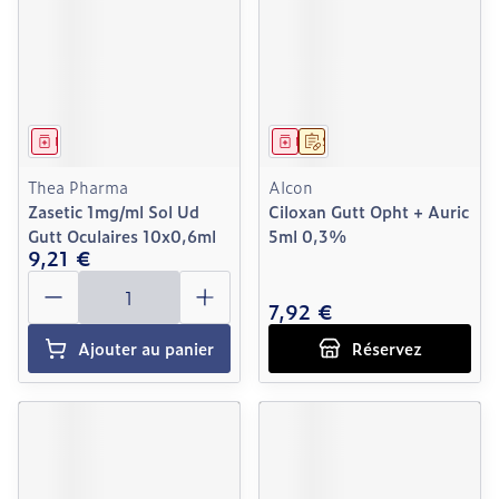
Médicament
Médicament
Sur prescription
Thea Pharma
Alcon
Zasetic 1mg/ml Sol Ud
Ciloxan Gutt Opht + Auric
Gutt Oculaires 10x0,6ml
5ml 0,3%
9,21 €
Quantité
7,92 €
Ajouter au panier
Réservez