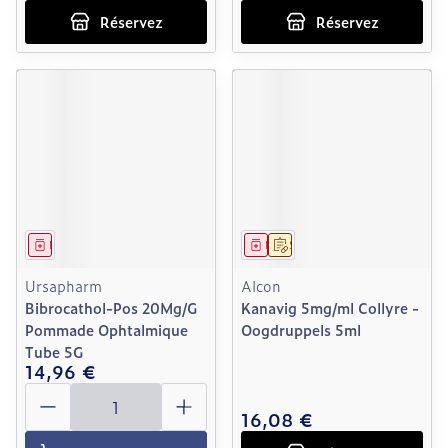
Réservez
Réservez
Médicament
Médicament
Sur prescription
Ursapharm
Alcon
Bibrocathol-Pos 20Mg/G
Kanavig 5mg/ml Collyre -
Pommade Ophtalmique
Oogdruppels 5ml
Tube 5G
14,96 €
Quantité
16,08 €