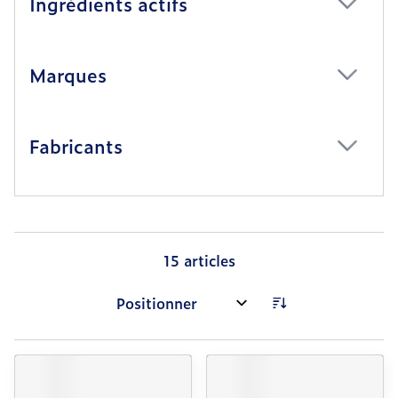
Ingrédients actifs
filter
Marques
filter
Fabricants
filter
15
articles
Trier par: