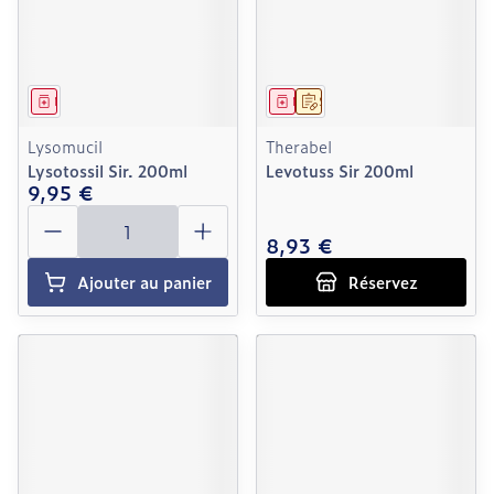
Médicament
Médicament
Sur prescription
Lysomucil
Therabel
Lysotossil Sir. 200ml
Levotuss Sir 200ml
9,95 €
Quantité
8,93 €
Ajouter au panier
Réservez