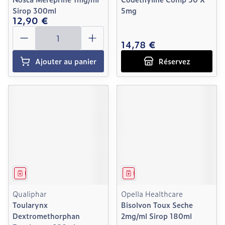
Sirop 300ml
5mg
12,90 €
Quantité
14,78 €
Ajouter au panier
Réservez
Médicament
Médicament
Qualiphar
Opella Healthcare
Toularynx
Bisolvon Toux Seche
Dextromethorphan
2mg/ml Sirop 180ml