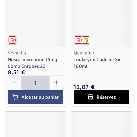
Médicament
Médicament
Sur prescription
Vemedia
Qualiphar
Nosca-mereprine 15mg
Toularynx Codeine Sir
Comp Enrobes 20
180ml
8,51 €
Quantité
12,07 €
Ajouter au panier
Réservez