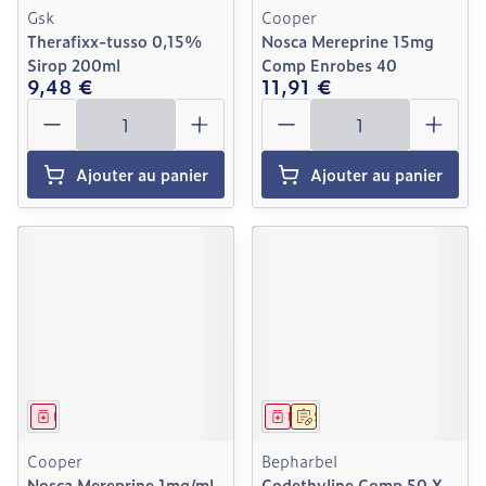
Gsk
Cooper
Therafixx-tusso 0,15%
Nosca Mereprine 15mg
Sirop 200ml
Comp Enrobes 40
9,48 €
11,91 €
Quantité
Quantité
Ajouter au panier
Ajouter au panier
Médicament
Médicament
Sur prescription
Cooper
Bepharbel
Nosca Mereprine 1mg/ml
Codethyline Comp 50 X