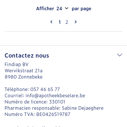
Afficher
par page
Pages
Vous lisez actuellement la pag
Page
1
2
Contactez nous
Findiap BV
Wervikstraat 21a
8980
Zonnebeke
Téléphone:
057 46 65 77
Courriel:
info@
apotheekbeselare.be
Numéro de licence:
330101
Pharmacien responsable:
Sabine Dejaeghere
Numéro TVA:
BE0426519787