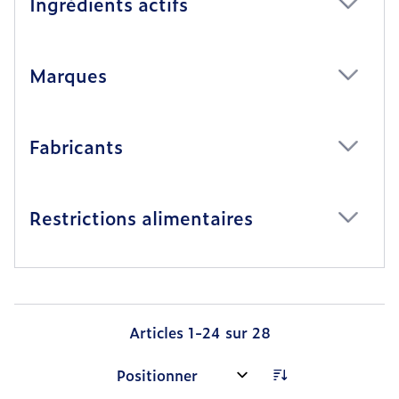
Ingrédients actifs
filter
Marques
filter
Fabricants
filter
Restrictions alimentaires
filter
Articles
1
-
24
sur
28
Trier par: