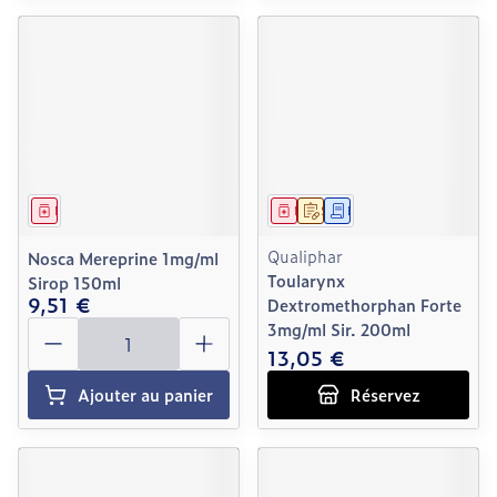
Médicament
Médicament
Sur prescription
Demande écrite
Qualiphar
Nosca Mereprine 1mg/ml
Toularynx
Sirop 150ml
9,51 €
Dextromethorphan Forte
Quantité
3mg/ml Sir. 200ml
13,05 €
Ajouter au panier
Réservez