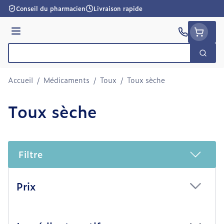
Aller au contenu
Conseil du pharmacien
Livraison rapide
Menu
Cherc
Rechercher
Accueil
/
Médicaments
/
Toux
/
Toux sèche
Toux sèche
Filtre
Passer à la liste des produits
Prix
filter