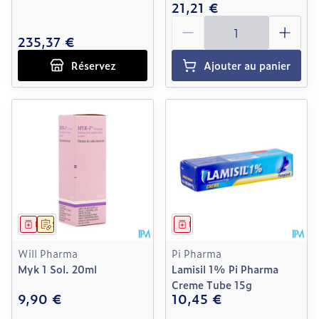
21,21 €
Quantité
235,37 €
Réservez
Ajouter au panier
Médicament
Sur prescription
Médicament
Will Pharma
Pi Pharma
Myk 1 Sol. 20ml
Lamisil 1% Pi Pharma
Creme Tube 15g
9,90 €
10,45 €