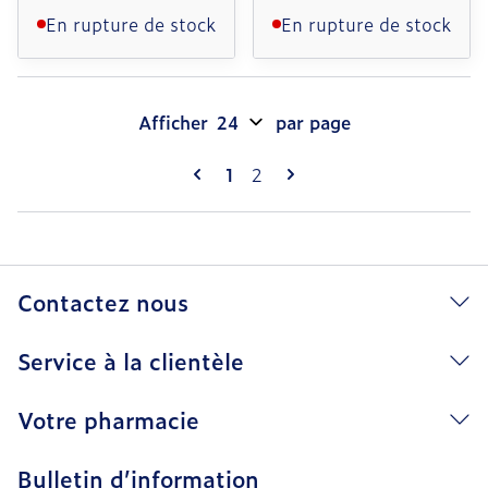
En rupture de stock
En rupture de stock
Afficher
par page
Pages
Vous lisez actuellement la pag
Page
1
2
Contactez nous
Service à la clientèle
Votre pharmacie
Bulletin d’information