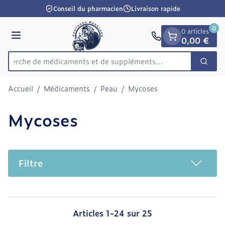
Diapositive 1 de 1
Aller au contenu
Conseil du pharmacien
Livraison rapide
0
0 articles
Menu
0,00 €
Recherche de médicaments et de su
Cherc
Rechercher
Accueil
/
Médicaments
/
Peau
/
Mycoses
Mycoses
Filtre
Articles
1
-
24
sur
25