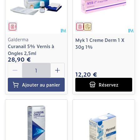
Médicament
Médicament
Sur prescription
Galderma
Myk 1 Creme Derm 1 X
Curanail 5% Vernis à
30g 1%
Ongles 2,5ml
28,90 €
Quantité
12,20 €
Ajouter au panier
Réservez