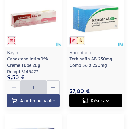
Médicament
Médicament
Sur prescription
Bayer
Aurobindo
Canestene Intim 1%
Terbinafin AB 250mg
Creme Tube 20g
Comp 56 X 250mg
Rempl.3143427
9,50 €
Quantité
37,80 €
Ajouter au panier
Réservez