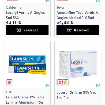
Galderma
Teva
Loceryl Vernis A Ongles
Amorolfine Teva Vernis A
5ml 5%
Ongles Medical 1 X 5ml
43,11 €
34,88 €
Réservez
Réservez
Médicament
Médicament
Sur prescription
Gsk
Loceryl Orifarm 5% Vao
Lamisil Creme 1% Tube
5ml Pip
Lamine Aluminium 15g