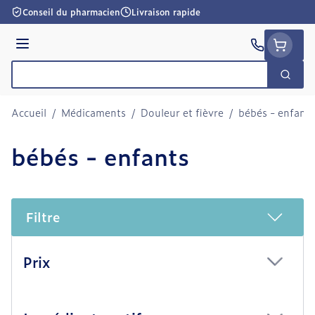
Aller au contenu
Conseil du pharmacien
Livraison rapide
Menu
Cherc
Rechercher
Accueil
/
Médicaments
/
Douleur et fièvre
/
bébés - enfants
bébés - enfants
Filtre
Passer à la liste des produits
Prix
filter