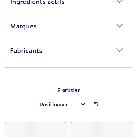
Ingrédients actifs
filter
Marques
filter
Fabricants
filter
9
articles
Trier par: