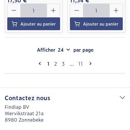
17,50 €
11,34 €
Quantité
Quantité
Ajouter au panier
Ajouter au panier
Afficher
par page
Pages
Vous lisez actuellement la page
Page
Page
Page
1
2
3
...
11
Contactez nous
Findiap BV
Wervikstraat 21a
8980
Zonnebeke