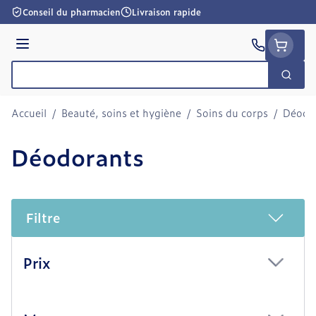
Aller au contenu
Conseil du pharmacien
Livraison rapide
Menu
Cherc
Rechercher
Accueil
/
Beauté, soins et hygiène
/
Soins du corps
/
Déodo
Déodorants
Filtre
Passer à la liste des produits
Prix
filter