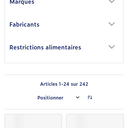
Marques
filter
Fabricants
filter
Restrictions alimentaires
filter
Articles
1
-
24
sur
242
Trier par: