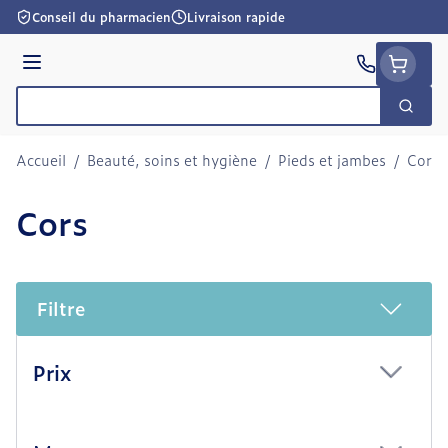
Aller au contenu
Conseil du pharmacien
Livraison rapide
Menu
Cherc
Rechercher
Accueil
/
Beauté, soins et hygiène
/
Pieds et jambes
/
Cors
Cors
Filtre
Passer à la liste des produits
Prix
filter