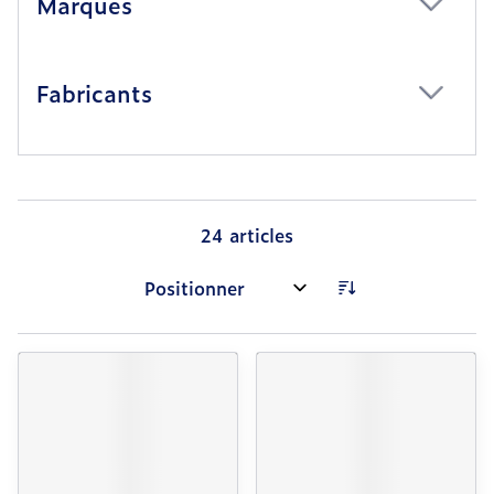
Marques
filter
Fabricants
filter
24
articles
Trier par: