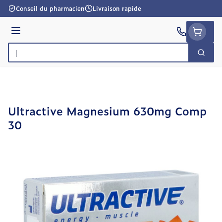
Aller au contenu
Conseil du pharmacien
Livraison rapide
Menu
Cherc
Rechercher
Ultractive Magnesium 630mg Comp
30