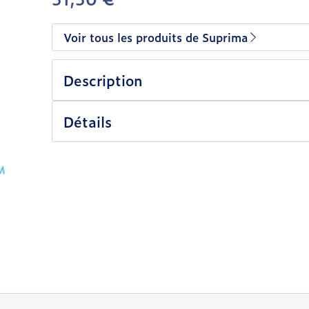
Voir tous les produits de Suprima
Description
Détails
vigation en carrousel
rousel à l'aide de la touche de tabulation. Vous pouvez sa