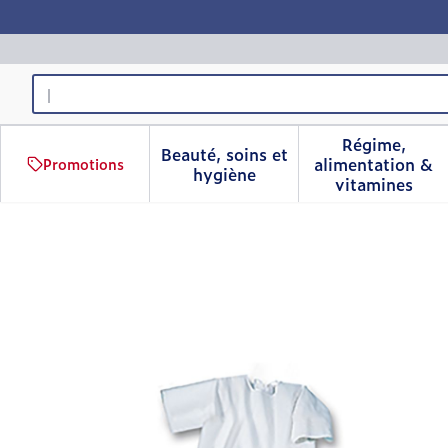
Aller au contenu
Rechercher
Régime,
Beauté, soins et
alimentation &
Promotions
Afficher le sous-menu pour 
Afficher 
hygiène
vitamines
Suprima 4071 Chemise Pa