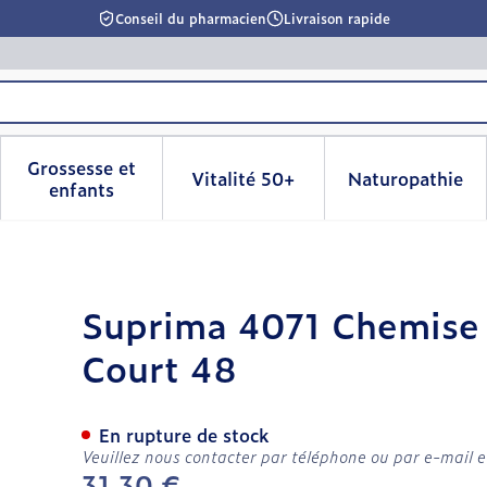
Conseil du pharmacien
Livraison rapide
Grossesse et
Vitalité 50+
Naturopathie
la catégorie Beauté, soins et hygiène
le sous-menu pour la catégorie Régime, alimentation & 
Afficher le sous-menu pour la catégorie Grosse
Afficher le sous-menu pour l
Afficher 
enfants
tient Dame Manche Court 
Suprima 4071 Chemise
Court 48
En rupture de stock
Veuillez nous contacter par téléphone ou par e-mail e
31,30 €