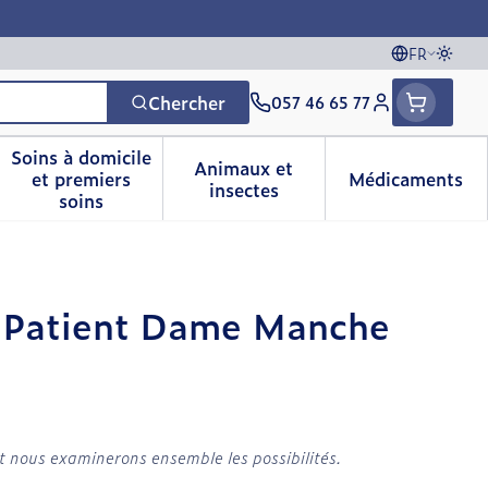
FR
Passe
Langues
Chercher
057 46 65 77
Menu client
Soins à domicile
Animaux et
et premiers
Médicaments
vitamines
sse et enfants
a catégorie Vitalité 50+
le sous-menu pour la catégorie Naturopathie
Afficher le sous-menu pour la catégorie Soins 
Afficher le sous-menu pour 
Afficher 
insectes
soins
48
 Patient Dame Manche
t nous examinerons ensemble les possibilités.