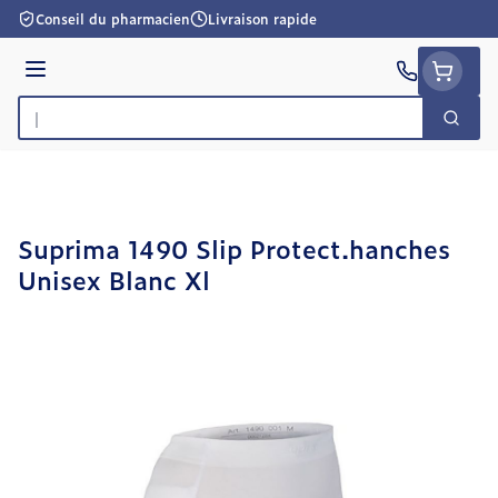
Aller au contenu
Conseil du pharmacien
Livraison rapide
Menu
Cherc
Rechercher
Suprima 1490 Slip Protect.hanches
Unisex Blanc Xl