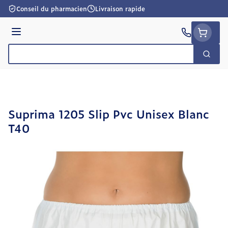
Aller au contenu
Conseil du pharmacien
Livraison rapide
Menu
Cherc
Rechercher
Suprima 1205 Slip Pvc Unisex Blanc
T40