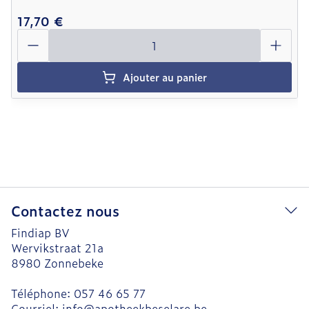
17,70 €
Quantité
Ajouter au panier
Contactez nous
Findiap BV
Wervikstraat 21a
8980
Zonnebeke
Téléphone:
057 46 65 77
Courriel:
info@
apotheekbeselare.be