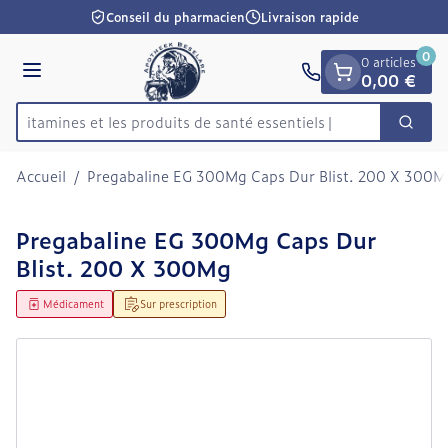
Diapositive 1 de 1
Aller au contenu
Conseil du pharmacien
Livraison rapide
0
0 articles
Menu
0,00 €
es vitamines et les produits de santé essentiels
Cherc
Rechercher
Accueil
/
Pregabaline EG 300Mg Caps Dur Blist. 200 X 300M
Pregabaline EG 300Mg Caps Dur
Blist. 200 X 300Mg
Médicament
Sur prescription