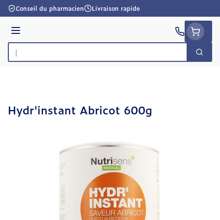
Aller au contenu
Conseil du pharmacien
Livraison rapide
Menu
Cherc
Rechercher
Hydr'instant Abricot 600g