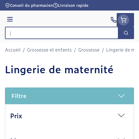
Aller au contenu
Conseil du pharmacien
Livraison rapide
Menu
Cherc
Rechercher
Accueil
/
Grossesse et enfants
/
Grossesse
/
Lingerie de ma
Lingerie de maternité
Filtre
Passer à la liste des produits
Prix
filter