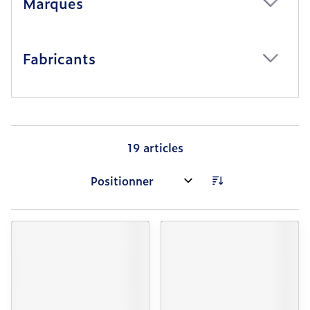
Marques
filter
Fabricants
filter
19
articles
Trier par: