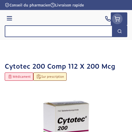
Aller au contenu
Conseil du pharmacien
Livraison rapide
Menu
Cherc
Rechercher
Cytotec 200 Comp 112 X 200 Mcg
Médicament
Sur prescription