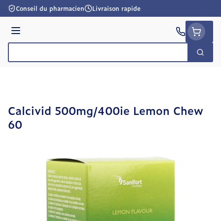
Aller au contenu
Conseil du pharmacien
Livraison rapide
Menu
Cherc
Rechercher
Calcivid 500mg/400ie Lemon Chew
60